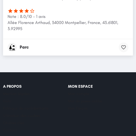
Note : 8.0/10 - 1 avis
Allée Florence Arthaud, 34000 Montpellier, France, 43.61801,
3.92995
Parc
A PROPOS
MON ESPACE
Mention légales
Mon compte
CGU
Mot de passe oublié
Politique de confidentialité
Mes Favoris
Utilisation des cookies
Chiffres clés
Contact